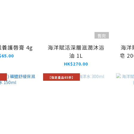
售完
養護唇膏 4g
海洋賦活深層滋潤沐浴
海洋
油 1L
皂 2
$65.00
HK$270.00
】
【指定產品65折】