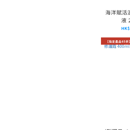
海洋賦活
液 
HK$
【指定產品65折