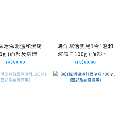
賦活滋潤溫和潔膚
海洋賦活嬰兒3合1溫和
00g​ (面部及身體適
潔膚皂100g (面部、身
用)
體及頭髮適用)
HK$80.00
HK$80.00