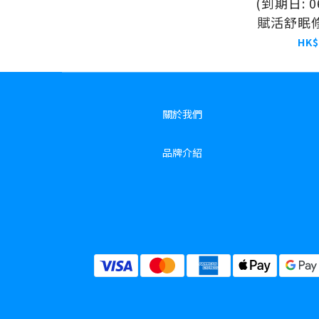
(到期日: 0
賦活舒眠修
(面部
HK$
關於我們
品牌介紹