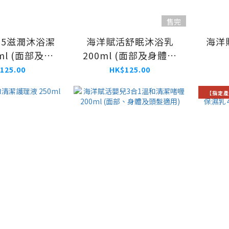
售完
B5滋潤沐浴潔
海洋賦活舒眠沐浴乳
海洋
ml (面部及身
200ml (面部及身體適
適用)
用)
125.00
HK$125.00
【指定產