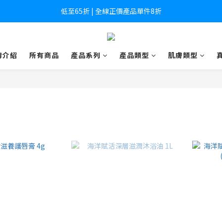
低至65折 | 全線正價產品單件8折
低至65折 | 全線正價產品單件8折
全店滿HK$800免運費 (香港及澳門)
牌介紹
所有商品
產品系列
產品類型
肌膚類型
低至65折 | 全線正價產品單件8折