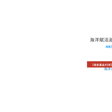
海洋賦活滋
HK
【指定產品65折