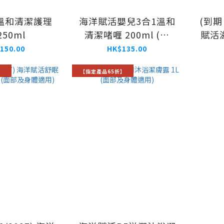
溫和清潔護理
海洋賦活嬰兒3合1溫和
(到期日
250ml
清潔啫喱 200ml (面
賦活滋
部、身體及頭髮適用)
(
150.00
HK$135.00
】
【指定產品65折】