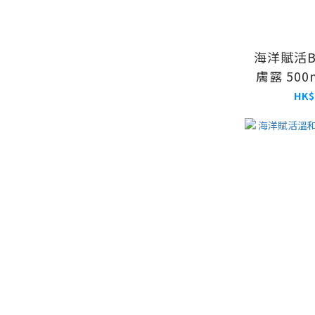
海洋賦活
膚露 500
體
HK$