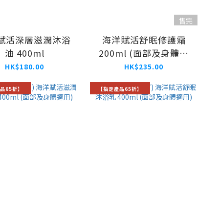
售完
賦活深層滋潤沐浴
海洋賦活舒眠修護霜
油 400ml
200ml (面部及身體適
用)
HK$180.00
HK$235.00
品65折】
【指定產品65折】