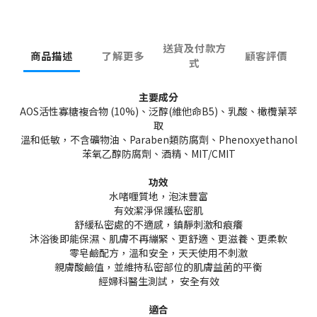
送貨及付款方
商品描述
了解更多
顧客評價
式
主要成分
AOS活性寡糖複合物 (10%)、泛醇(維他命B5)、乳酸、橄欖葉萃
取
溫和低敏，不含礦物油、Paraben類防腐劑、Phenoxyethanol
苯氧乙醇防腐劑、酒精、MIT/CMIT
功效
水啫喱質地，泡沫豐富
有效潔淨保護私密肌
舒緩私密處的不適感，鎮靜刺激和痕癢
沐浴後即能保濕、肌膚不再繃緊、更舒適、更滋養、更柔軟
零皂鹼配方，溫和安全，天天使用不刺激
親膚酸鹼值，並維持私密部位的肌膚益菌的平衡
經婦科醫生測試， 安全有效
適合